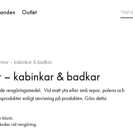
danden
Outlet
armor – kabinkar & badkar
r – kabinkar & badkar
nde rengöringsmedel. Vid matt yta eller små repor, polera och
produkter enligt anvisning på produkten. Görs detta
 klorin.
vändas vid rengöring.