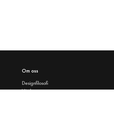
Om oss
Designfilosofi
Vår historia
Samarbeta med oss
Koncernfakta