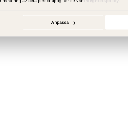
m hantering av dina personuppgifter se vår
integritetspolicy.
Anpassa