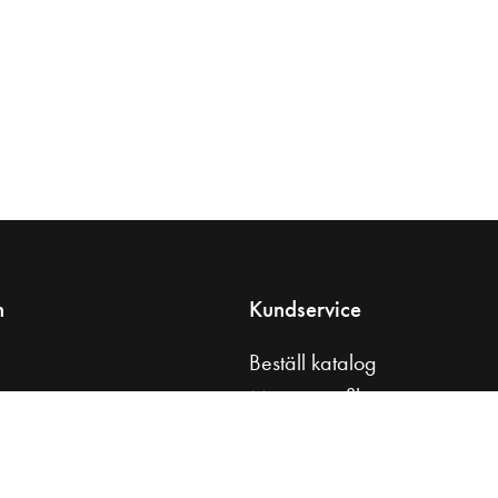
n
Kundservice
Beställ katalog
s
Monteringsfilmer
tt badrum
Skötselråd
åd
Kontakta oss