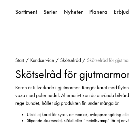
Sortiment
Serier
Nyheter
Planera
Erbju
Start
/
Kundservice
/
Skötselråd
/
Skötselråd för gjutm
Skötselråd för gjutmarmo
Karen är tillverkade i gjutmarmor. Rengör karet med flyta
vaxa med polermedel. Alternativt kan du använda bilvårds
regelbundet, håller sig produkten fin under många år.
Utsätt ej karet för syror, ammoniak, avloppsrengöring eller
Slipande skurmedel, stålull eller ”metallsvamp” får ej an