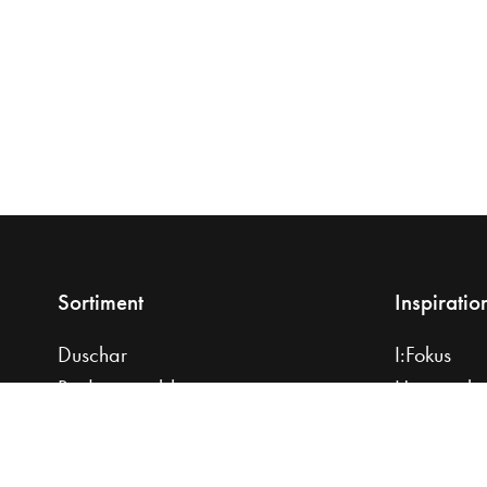
Sortiment
Inspiratio
Duschar
I:Fokus
Badrumsmöbler
Hemma ho
Tvättställ
Planera di
Bänkskivor
Praktiska r