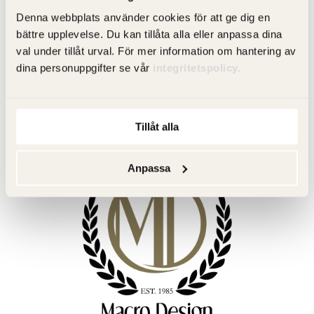
Denna webbplats använder cookies för att ge dig en
2019
bättre upplevelse. Du kan tillåta alla eller anpassa dina
Empire duschserie med avtagbara spröjs lanseras. Den
val under tillåt urval. För mer information om hantering av
kommer att bli en av Macro Designs storsäljare.
dina personuppgifter se vår
integritetspolicy.
Tillåt alla
Anpassa