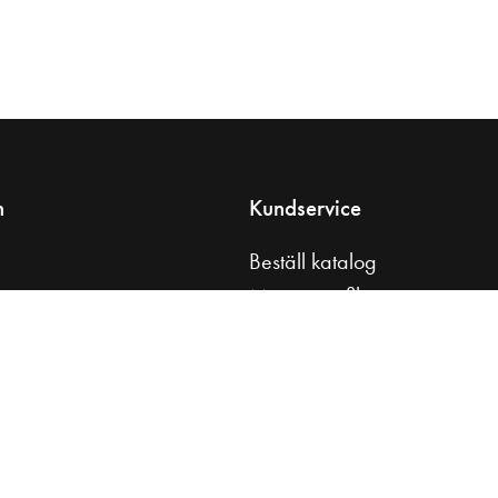
n
Kundservice
Beställ katalog
s
Monteringsfilmer
tt badrum
Skötselråd
åd
Kontakta oss
l
Press & media
Köpvillkor
Integritetspolicy