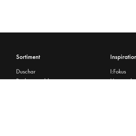
Sortiment
Inspiratio
Duschar
I:Fokus
Badrumsmöbler
Hemma ho
Tvättställ
Planera di
Bänkskivor
Praktiska r
Handdukstorkar
Hitta din sti
Badrumsblandare
Badkar