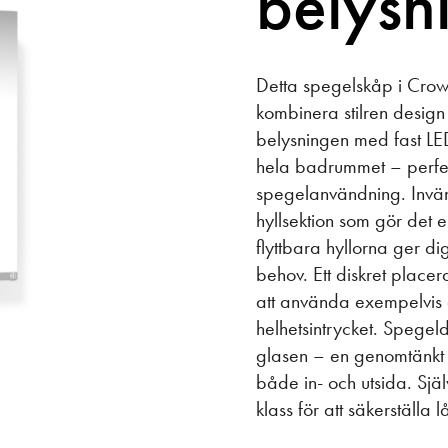
belysn
Detta spegelskåp i Crown-
kombinera stilren design
belysningen med fast LED-
hela badrummet – perfe
spegelanvändning. Invän
hyllsektion som gör det 
flyttbara hyllorna ger dig
behov. Ett diskret placer
att använda exempelvis e
helhetsintrycket. Spegel
glasen – en genomtänkt d
både in- och utsida. Sjä
klass för att säkerställa 