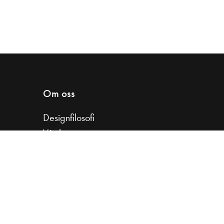
Om oss
Designfilosofi
Vår historia
Samarbeta med oss
Koncernfakta
Jobba hos oss
Kvalitet & hållbarhet
Garantier