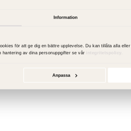
5 685 kr
-30%
Information
Ej i lager
es för att ge dig en bättre upplevelse. Du kan tillåta alla eller 
Artikelnummer: FS60VBAL-
m hantering av dina personuppgifter se vår
integritetspolicy.
RSK-nummer: 8948065
Anpassa