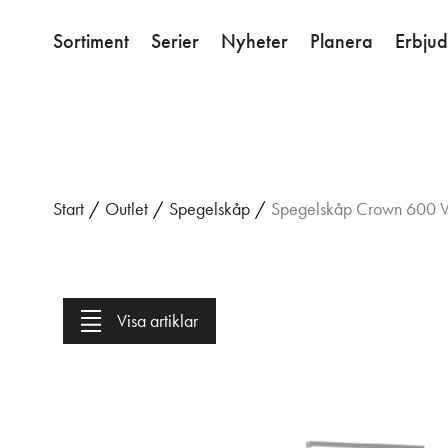
Sortiment
Serier
Nyheter
Planera
Erbju
Start
/
Outlet
/
Spegelskåp
/
Spegelskåp Crown 600 Vi
Visa artiklar