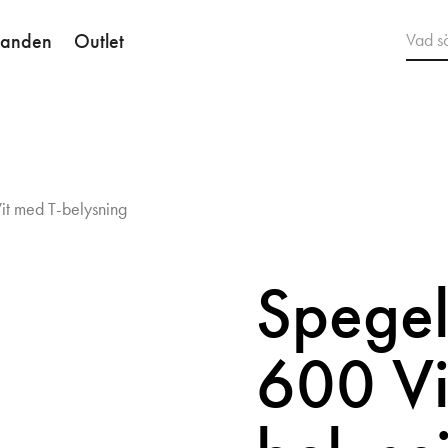
danden
Outlet
t med T-belysning
Spege
600 Vi