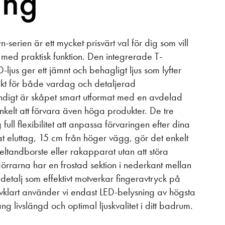
ing
serien är ett mycket prisvärt val för dig som vill
 med praktisk funktion. Den integrerade T-
ljus ger ett jämnt och behagligt ljus som lyfter
kt för både vardag och detaljerad
digt är skåpet smart utformat med en avdelad
enkelt att förvara även höga produkter. De tre
 full flexibilitet att anpassa förvaringen efter dina
at eluttag, 15 cm från höger vägg, gör det enkelt
ltandborste eller rakapparat utan att störa
dörrarna har en frostad sektion i nederkant mellan
etalj som effektivt motverkar fingeravtryck på
lvklart använder vi endast LED-belysning av högsta
lång livslängd och optimal ljuskvalitet i ditt badrum.