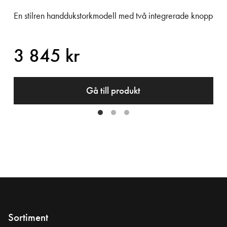
orlekar. 2 st flyttbara handduksknoppar ingår alltid.
En stilren handdukstorkmodell med två integrerade knoppar. Mode
3 845 kr
Gå till produkt
Sortiment