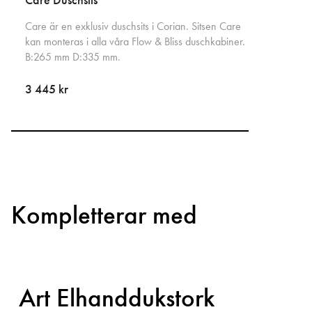
Care Duschsits
Care är en exklusiv duschsits i Corian. Sitsen Care
kan monteras i alla våra Flow & Bliss duschkabiner.
B:265 mm D:335 mm.
3 445 kr
Kompletterar med
Art Elhanddukstork