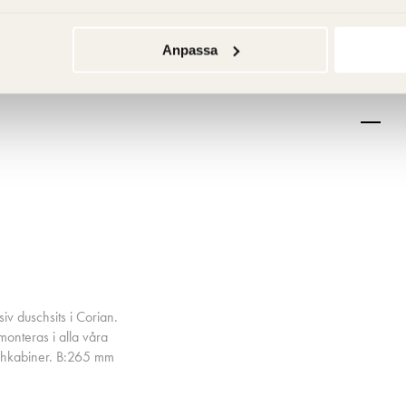
Anpassa
iv duschsits i Corian.
monteras i alla våra
schkabiner. B:265 mm