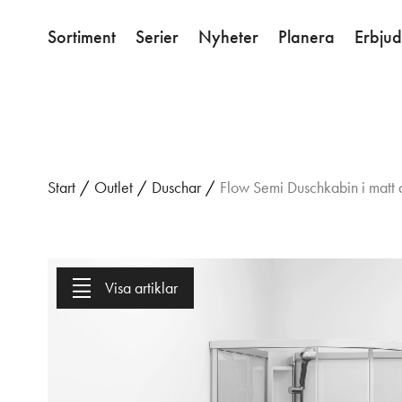
Sortiment
Serier
Nyheter
Planera
Erbju
Start
/
Outlet
/
Duschar
/
Flow Semi Duschkabin i matt
Visa artiklar