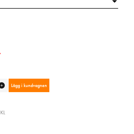
r
Lägg i kundvagnen
NKL