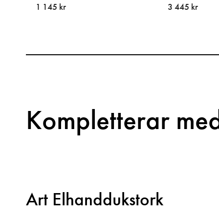
1 145 kr
3 445 kr
Kompletterar me
Art Elhanddukstork