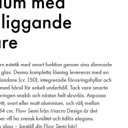
nium med
liggande
re
n estetik med smart funktion genom sina slimmade
i glas. Denna kompletta lösning levereras med en
blandare (cc 150), integrerade förvaringshyllor och
 med hårsil för enkelt underhåll. Tack vare smarta
eringen snabb och nästan helt skruvlös. Anpassa
itt, svart eller matt aluminium, och välj mellan
84 cm. Flow Semi från Macro Design är det
om vill ha svensk kvalitet och tidlös elegans.
idag – beställ din Flow Semi här!