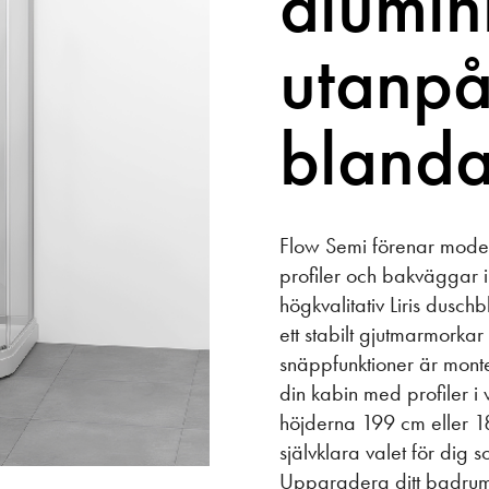
alumi
utanpå
blanda
Flow Semi förenar moder
profiler och bakväggar 
högkvalitativ Liris dusch
ett stabilt gjutmarmorkar
snäppfunktioner är mont
din kabin med profiler i v
höjderna 199 cm eller 1
självklara valet för dig s
Uppgradera ditt badrum 