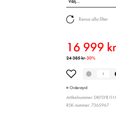
Rensa alla filter
16 999 k
24 385 kr
-30%
Orderstyrd
Artikelnummer: DKFSYB11
RSK-nummer: 7365967