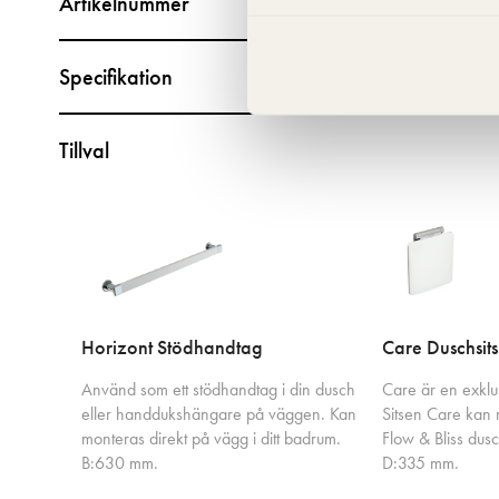
Artikelnummer
Specifikation
Tillval
Horizont Stödhandtag
Care Duschsits
Använd som ett stödhandtag i din dusch
Care är en exklus
eller handdukshängare på väggen. Kan
Sitsen Care kan 
monteras direkt på vägg i ditt badrum.
Flow & Bliss du
B:630 mm.
D:335 mm.