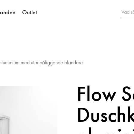
danden
Outlet
 aluminium med utanpåliggande blandare
Flow S
Duschk