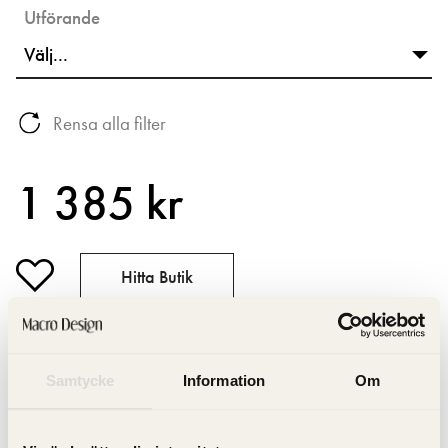
Utförande
Rensa alla filter
1 385 kr
Hitta Butik
Artikelnummer: ITTUBESX1
RSK-nummer: 8865054
Samtycke
Information
Om