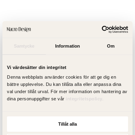
Underskåpsbelysning
Underskåpsbelysning som placeras under kommoden. Passar
Samtycke
Information
Om
Crown i alla storlekar. Dimbar och temperaturstyrning.
Vi värdesätter din integritet
Denna webbplats använder cookies för att ge dig en
Från 2 085 kr
bättre upplevelse. Du kan tillåta alla eller anpassa dina
val under tillåt urval. För mer information om hantering av
Finns i flera varianter
dina personuppgifter se vår
integritetspolicy.
Gå till produkt
Tillåt alla