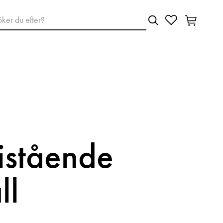
ristående
ll