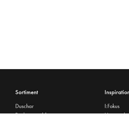
Sortiment
Inspiratio
Duschar
I:Fokus
Badrumsmöbler
Hemma ho
Tvättställ
Planera di