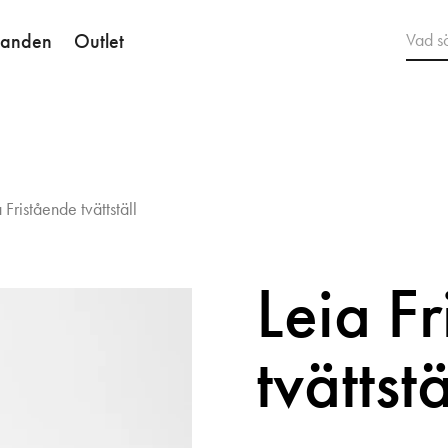
danden
Outlet
 Fristående tvättställ
Leia F
tvättstä