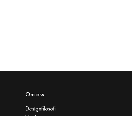
Om oss
Designfilosofi
Vår historia
Samarbeta med oss