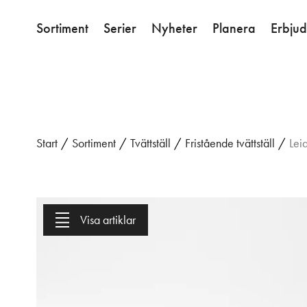
Sortiment
Serier
Nyheter
Planera
Erbju
Start
/
Sortiment
/
Tvättställ
/
Fristående tvättställ
/
Leia
Visa artiklar