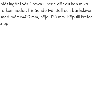
l i plåt ingår i vår Crown+ -serie där du kan mixa
ra kommoder, fristående tvättställ och bänkskivor.
och med mått ø400 mm, höjd 125 mm. Köp till Preloc
p-up.