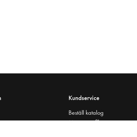
n
Kundservice
Beställ katalog
s
Monteringsfilmer
tt badrum
Skötselråd