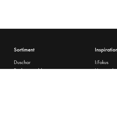
Sortiment
Inspiratio
Duschar
I:Fokus
Badrumsmöbler
Hemma ho
Tvättställ
Planera di
Bänkskivor
Praktiska r
Handdukstorkar
Hitta din sti
Badrumsblandare
Badkar