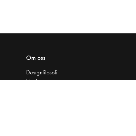
Om oss
Designfilosofi
Vår historia
Samarbeta med oss
Koncernfakta
Jobba hos oss
Kvalitet & hållbarhet
Garantier