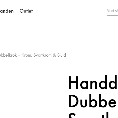
danden
Outlet
bbelkrok – Krom, Svartkrom & Guld
Handd
Dubbel