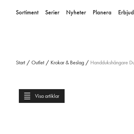
Sortiment
Serier
Nyheter
Planera
Erbju
Start
/
Outlet
/
Krokar & Beslag
/
Handdukshängare Du
Visa artiklar