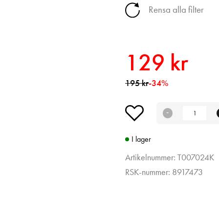
Rensa alla filter
129 kr
195 kr
-34%
I lager
Artikelnummer: T007024K
RSK-nummer: 8917473