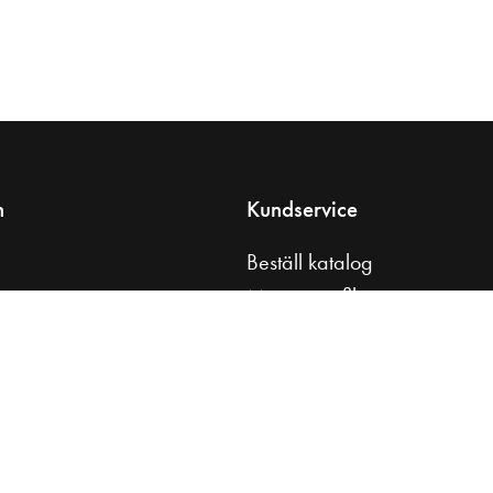
n
Kundservice
Beställ katalog
s
Monteringsfilmer
tt badrum
Skötselråd
åd
Kontakta oss
l
Press & media
Köpvillkor
Integritetspolicy