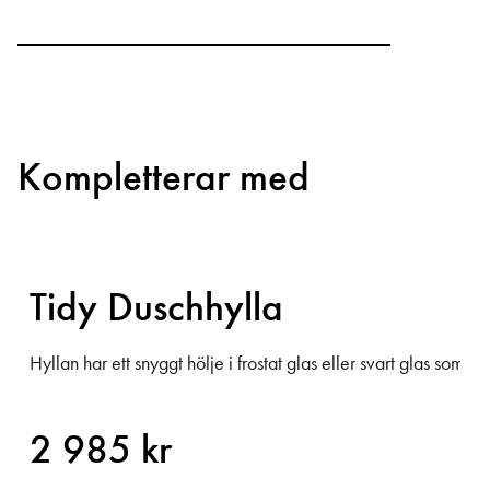
Kompletterar med
Tidy Duschhylla
mellan två höjder 1000 eller 1990 mm. Front i Briljantglas.
Hyllan har ett snyggt hölje i frostat glas eller svart glas som p
2 985 kr