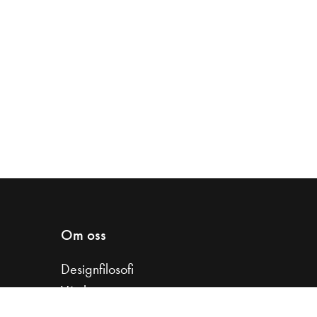
Om oss
Designfilosofi
Vår historia
Samarbeta med oss