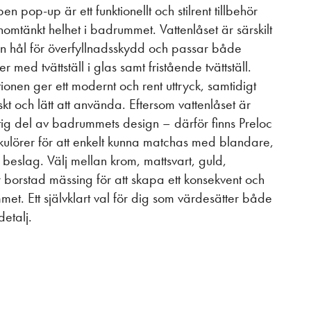
n pop-up är ett funktionellt och stilrent tillbehör
nomtänkt helhet i badrummet. Vattenlåset är särskilt
utan hål för överfyllnadsskydd och passar både
ed tvättställ i glas samt fristående tvättställ.
nen ger ett modernt och rent uttryck, samtidigt
skt och lätt att använda. Eftersom vattenlåset är
viktig del av badrummets design – därför finns Preloc
 kulörer för att enkelt kunna matchas med blandare,
 beslag. Välj mellan krom, mattsvart, guld,
 borstad mässing för att skapa ett konsekvent och
mmet. Ett självklart val för dig som värdesätter både
detalj.