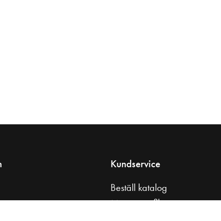
n
Kundservice
Beställ katalog
s
Monteringsfilmer
tt badrum
Skötselråd