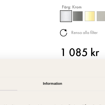
Färg:
Krom
Rensa alla filter
1 085 kr
Få i lager
Information
Artikelnummer: ITKPUPUKR
RSK-nummer: 8124030