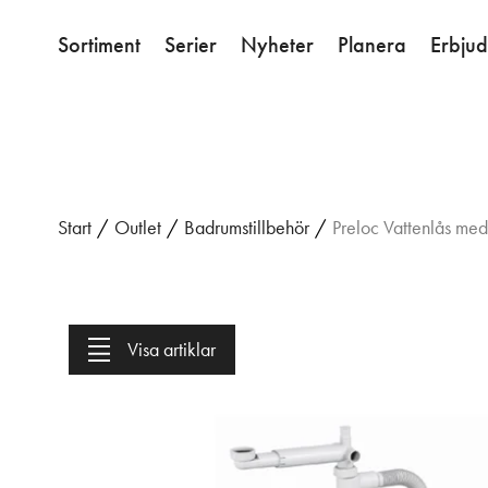
Sortiment
Serier
Nyheter
Planera
Erbju
Start
/
Outlet
/
Badrumstillbehör
/
Preloc Vattenlås m
Visa artiklar