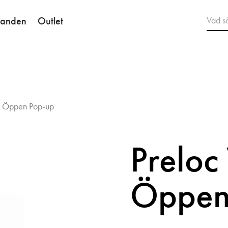
danden
Outlet
ed Öppen Pop-up
Preloc
Öppen