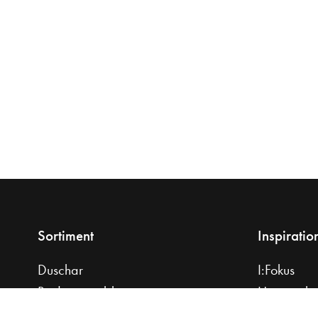
Sortiment
Inspiratio
Duschar
I:Fokus
Badrumsmöbler
Hemma ho
Tvättställ
Planera di