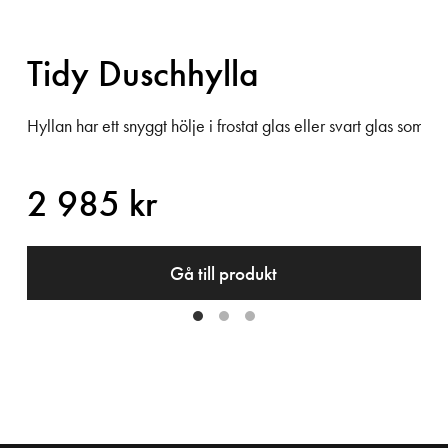
Tidy Duschhylla
mellan två höjder 1000 eller 1990 mm. Front i Briljantglas.
Hyllan har ett snyggt hölje i frostat glas eller svart glas som p
2 985 kr
Gå till produkt