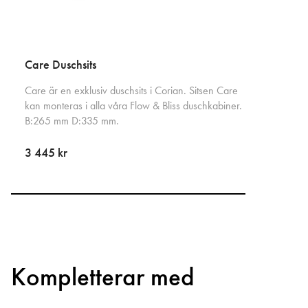
Care Duschsits
Care är en exklusiv duschsits i Corian. Sitsen Care
kan monteras i alla våra Flow & Bliss duschkabiner.
B:265 mm D:335 mm.
3 445 kr
Kompletterar med