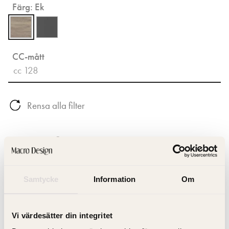
Färg:
Ek
CC-mått
cc 128
Rensa alla filter
205 kr
Samtycke
Information
Om
Hitta Butik
Vi värdesätter din integritet
Artikelnummer: IHANDTAGWO128EK