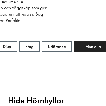
ehov av extra
kåp och väggskåp som ger
 badrum att vistas i. Säg
or. Perfekta
Djup
Färg
Utförande
Visa alla
Hide Hörnhyllor