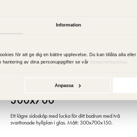
Gå till produkt
Information
es för att ge dig en bättre upplevelse. Du kan tillåta alla eller 
m hantering av dina personuppgifter se vår
integritetspolicy.
Crown Väggskåp
Anpassa
300x700
Ett lägre sidoskåp med lucka för ditt badrum med två
svarttonade hyllplan i glas. Mått: 300x700x150.