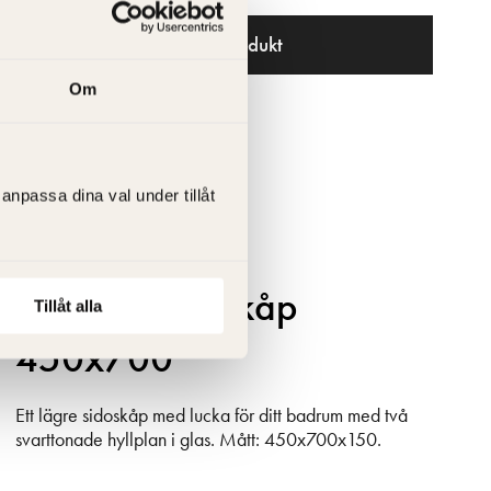
Gå till produkt
Om
anpassa dina val under tillåt
Crown Väggskåp
Tillåt alla
450x700
Ett lägre sidoskåp med lucka för ditt badrum med två
svarttonade hyllplan i glas. Mått: 450x700x150.