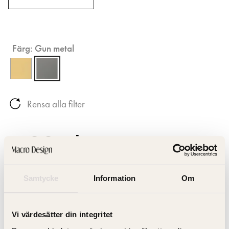
Färg:
Gun metal
Rensa alla filter
1 885 kr
Samtycke
Information
Om
Hitta Butik
Vi värdesätter din integritet
Artikelnummer: ITKPUPOFGM