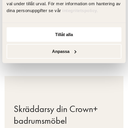
Från 195 kr
val under tillåt urval. För mer information om hantering av
dina personuppgifter se vår
integritetspolicy.
Finns i flera varianter
Gå till produkt
Tillåt alla
Anpassa
Skräddarsy din Crown+
badrumsmöbel