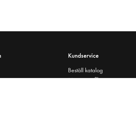
n
Kundservice
Beställ katalog
s
Monteringsfilmer
tt badrum
Skötselråd
åd
Kontakta oss
l
Press & media
Köpvillkor
Integritetspolicy