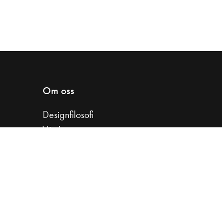
Om oss
Designfilosofi
Vår historia
Samarbeta med oss
Koncernfakta
Jobba hos oss
Kvalitet & hållbarhet
Garantier