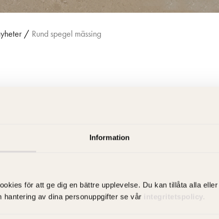
nyheter
/
Rund spegel mässing
 med
Information
es för att ge dig en bättre upplevelse. Du kan tillåta alla eller 
m hantering av dina personuppgifter se vår
integritetspolicy.
ässingdetaljer i
 badrumsprodukter