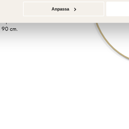
nera med våra
Anpassa
och utan
t mjukt och
h 90 cm.