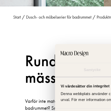
Start
/
Dusch- och möbelserier för badrummet
/
Produkt
Rund spegel
mässing ram.
Samtycke
Vi värdesätter din integritet
Denna webbplats använder cooki
urval. För mer information o
Varför inte matcha din spegel med övriga m
badrummet? Snyggt och sobert! Alla våra