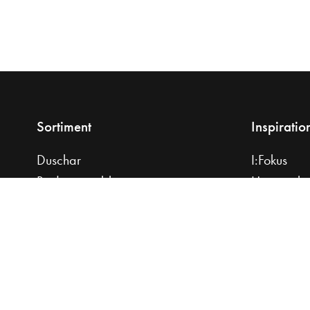
Sortiment
Inspiratio
Duschar
I:Fokus
Badrumsmöbler
Hemma ho
Tvättställ
Planera di
Bänkskivor
Praktiska r
Handdukstorkar
Hitta din sti
Badrumsblandare
Badkar