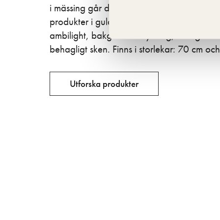
i mässing går dessutom utmärkt att kombi
produkter i guld. Spegeln finns både med 
ambilight, bakgrundsbelysning, som ger et
behagligt sken. Finns i storlekar: 70 cm oc
Utforska produkter