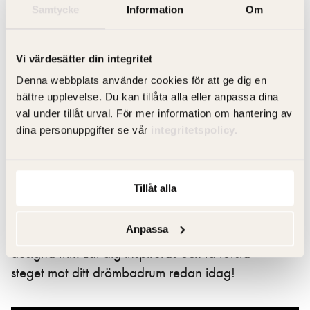
utförande som passar ditt badrum bäst.
Samtycke
Information
Om
Skapa
Vi värdesätter din integritet
Denna webbplats använder cookies för att ge dig en
bättre upplevelse. Du kan tillåta alla eller anpassa dina
val under tillåt urval. För mer information om hantering av
dina personuppgifter se vår
integritetspolicy.
Designa ditt badrum precis som du vill
ha det
Tillåt alla
Oavsett om du drömmer om ett modernt,
minimalistiskt badrum eller en varm och
Anpassa
ombonad känsla, ger Crown+ dig friheten att
designa fritt. Låt dig inspireras och ta första
steget mot ditt drömbadrum redan idag!