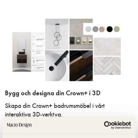
Bygg och designa din Crown+ i 3D
Skapa din Crown+ badrumsmöbel i vårt
interaktiva 3D-verktyg.
Här kan du kombinera färger, bänkskivor och
tvättställ, testa olika badrumsstilar och se vilket