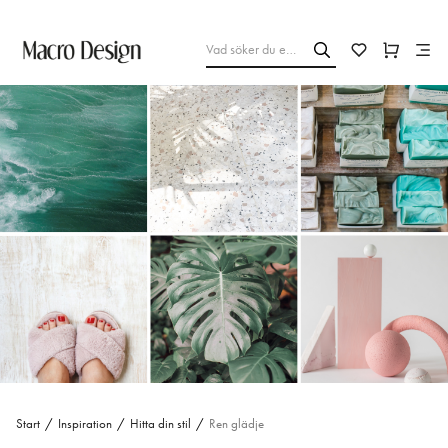
Start
/
Inspiration
/
Hitta din stil
/
Ren glädje