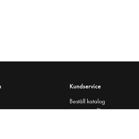
n
Kundservice
Beställ katalog
s
Monteringsfilmer
tt badrum
Skötselråd
åd
Kontakta oss