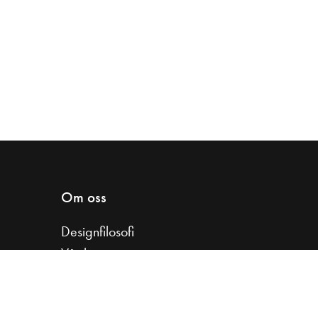
Om oss
Designfilosofi
Vår historia
Samarbeta med oss
Koncernfakta