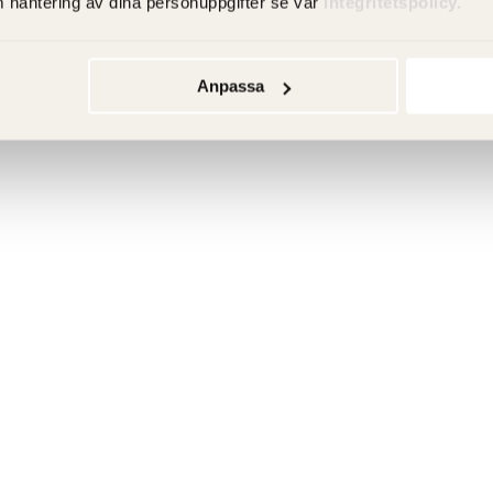
m hantering av dina personuppgifter se vår
integritetspolicy.
Anpassa