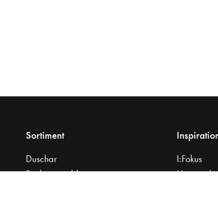
Sortiment
Inspiratio
Duschar
I:Fokus
Badrumsmöbler
Hemma ho
Tvättställ
Planera di
Bänkskivor
Praktiska r