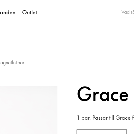
danden
Outlet
gnetlistpar
Grace 
1 par. Passar till Grace 