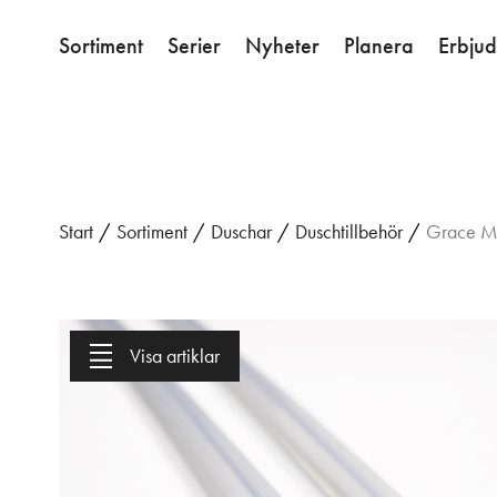
Sortiment
Serier
Nyheter
Planera
Erbju
Start
/
Sortiment
/
Duschar
/
Duschtillbehör
/
Grace Ma
Visa artiklar