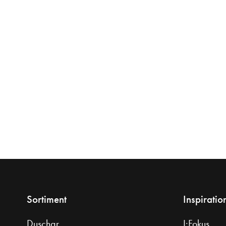
Sortiment
Inspiratio
Duschar
I:Fokus